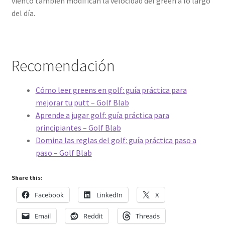
viento también modifican la velocidad del green a lo largo
del día.
Recomendación
Cómo leer greens en golf: guía práctica para
mejorar tu putt – Golf Blab
Aprende a jugar golf: guía práctica para
principiantes – Golf Blab
Domina las reglas del golf: guía práctica paso a
paso – Golf Blab
Share this:
Facebook
LinkedIn
X
Email
Reddit
Threads