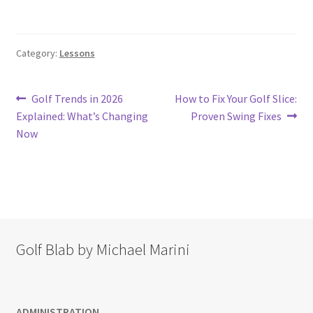
Category:
Lessons
Post
Previous
Next
Golf Trends in 2026
How to Fix Your Golf Slice:
post:
post:
Explained: What’s Changing
Proven Swing Fixes
navigation
Now
Golf Blab by Michael Marini
ADMINISTRATION