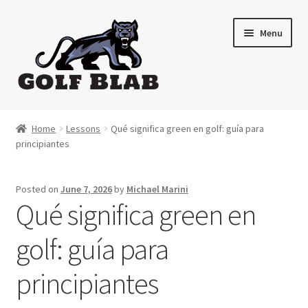
Skip
Skip
Menu
to
to
navigation
content
Home
Home
Lessons
Qué significa green en golf: guía para
principiantes
About
Shop
Posted on
June 7, 2026
by
Michael Marini
Qué significa green en
My Account
golf: guía para
Cart
principiantes
Contact