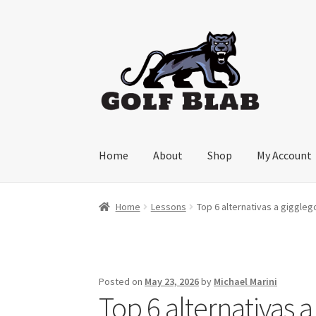
Skip
Skip
to
to
navigation
content
Home
About
Shop
My Account
Home
Lessons
Top 6 alternativas a giggleg
Posted on
May 23, 2026
by
Michael Marini
Top 6 alternativas 