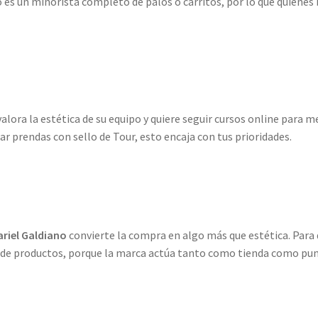
no es un minorista completo de palos o carritos, por lo que quien
alora la estética de su equipo y quiere seguir cursos online para me
ar prendas con sello de Tour, esto encaja con tus prioridades.
riel Galdiano
convierte la compra en algo más que estética. Para q
ión de productos, porque la marca actúa tanto como tienda como punt