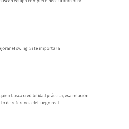
es buscan equipo completo necesitarán otra
jorar el swing. Si te importa la
uien busca credibilidad práctica, esa relación
o de referencia del juego real.