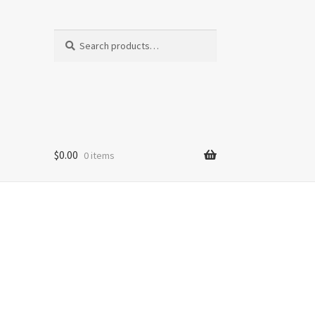
Search
Search
for:
$
0.00
0 items