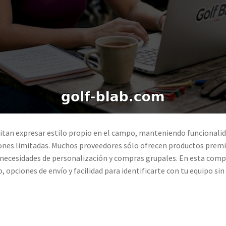
itan expresar estilo propio en el campo, manteniendo funcionalida
ones limitadas. Muchos proveedores sólo ofrecen productos premiu
 necesidades de personalización y compras grupales. En esta comp
opciones de envío y facilidad para identificarte con tu equipo sin