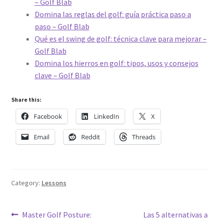
– Golf Blab
Domina las reglas del golf: guía práctica paso a
paso – Golf Blab
Qué es el swing de golf: técnica clave para mejorar –
Golf Blab
Domina los hierros en golf: tipos, usos y consejos
clave – Golf Blab
Share this:
Facebook
LinkedIn
X
Email
Reddit
Threads
Category:
Lessons
Post
Previous
Next
Master Golf Posture:
Las 5 alternativas a