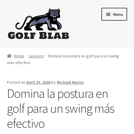
Skip
Skip
Menu
to
to
navigation
content
Home
Home
Lessons
Domina la postura en golf para un swing
más efectivo
About
Shop
Posted on
April 23, 2026
by
Michael Marini
Domina la postura en
My Account
golf para un swing más
Cart
efectivo
Contact