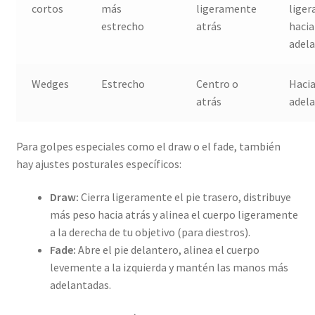
cortos
más
ligeramente
lige
estrecho
atrás
hacia
adel
Wedges
Estrecho
Centro o
Haci
atrás
adel
Para golpes especiales como el draw o el fade, también
hay ajustes posturales específicos:
Draw:
Cierra ligeramente el pie trasero, distribuye
más peso hacia atrás y alinea el cuerpo ligeramente
a la derecha de tu objetivo (para diestros).
Fade:
Abre el pie delantero, alinea el cuerpo
levemente a la izquierda y mantén las manos más
adelantadas.