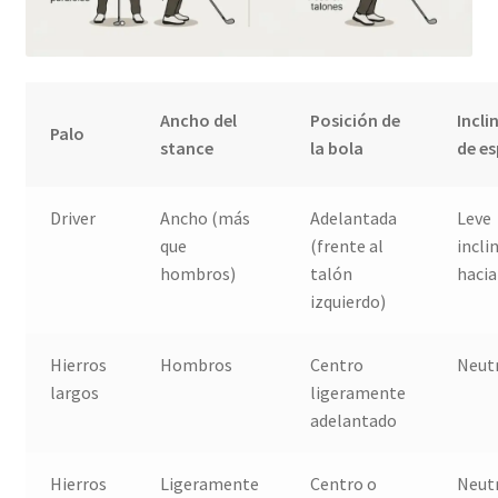
Ancho del
Posición de
Incli
Palo
stance
la bola
de e
Driver
Ancho (más
Adelantada
Leve
que
(frente al
incli
hombros)
talón
hacia
izquierdo)
Hierros
Hombros
Centro
Neut
largos
ligeramente
adelantado
Hierros
Ligeramente
Centro o
Neutr