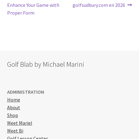
post:
post:
Enhance Your Game with
golfsudbury.com en 2026
navigation
Proper Form
Golf Blab by Michael Marini
ADMINISTRATION
Home
About
Shop
Meet Mariel
Meet Bi
Golf Lesson Center