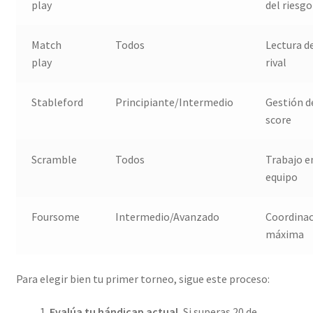
play
del riesgo
Match
Todos
Lectura d
play
rival
Stableford
Principiante/Intermedio
Gestión d
score
Scramble
Todos
Trabajo e
equipo
Foursome
Intermedio/Avanzado
Coordina
máxima
Para elegir bien tu primer torneo, sigue este proceso:
Evalúa tu hándicap actual.
Si superas 20 de