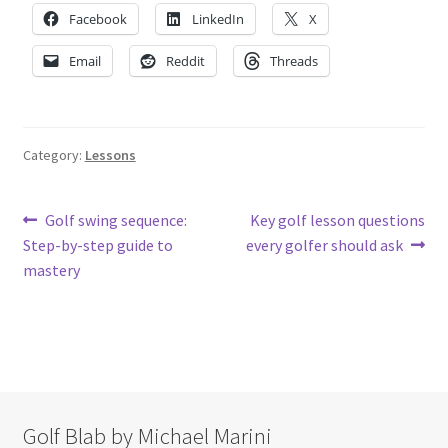
Facebook
LinkedIn
X
Email
Reddit
Threads
Category:
Lessons
Post
Previous
Next
Golf swing sequence:
Key golf lesson questions
post:
post:
Step-by-step guide to
every golfer should ask
navigation
mastery
Golf Blab by Michael Marini