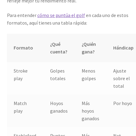
refleje mejor tu rendimiento real.
Para entender
cómo se puntúa el golf
en cada uno de estos
formatos, aquí tienes una tabla rápida:
¿Qué
¿Quién
Formato
Hándicap
cuenta?
gana?
Stroke
Golpes
Menos
Ajuste
play
totales
golpes
sobre el
total
Match
Hoyos
Más
Por hoyo
play
ganados
hoyos
ganados
Stableford
Puntos
Más
Net