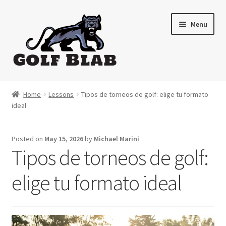
Skip
Skip
Menu
to
to
navigation
content
Home
Home
Lessons
Tipos de torneos de golf: elige tu formato
ideal
About
Shop
Posted on
May 15, 2026
by
Michael Marini
Tipos de torneos de golf:
My Account
elige tu formato ideal
Cart
Contact