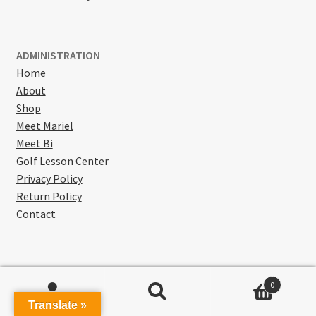
ADMINISTRATION
Home
About
Shop
Meet Mariel
Meet Bi
Golf Lesson Center
Privacy Policy
Return Policy
Contact
0
Search
Search
© Golf Blab 2026
Translate »