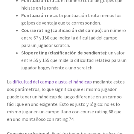
Puntuación bruta:
el número total de golpes que
hiciste en la ronda.
Puntuación neta:
la puntuación bruta menos los
golpes de ventaja que te corresponden.
Course rating (calificación del campo):
un número
entre 67 y 150 que indica la dificultad del campo
para un jugador scratch.
Slope rating (clasificación de pendiente):
un valor
entre 55 y 155 que mide la dificultad relativa para un
jugador bogey frente a uno scratch.
La
dificultad del campo ajusta el hándicap
mediante estos
dos parámetros, lo que significa que el mismo jugador
puede tener un hándicap de juego diferente en un campo
fácil que en uno exigente. Esto es justo y lógico: no es lo
mismo jugar en un campo llano con course rating 68 que
en uno montañoso con rating 74.
Consejo profesional:
Registra todas tus rondas, incluso las