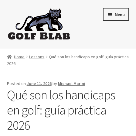
Skip
Skip
Menu
to
to
navigation
content
Home
Home
Lessons
Qué son los handicaps en golf: guía práctica
2026
About
Shop
Posted on
June 11, 2026
by
Michael Marini
Qué son los handicaps
My Account
en golf: guía práctica
Cart
2026
Contact