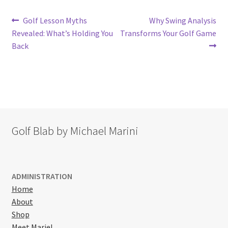
Post
Previous
Next
Golf Lesson Myths
Why Swing Analysis
post:
post:
Revealed: What’s Holding You
Transforms Your Golf Game
navigation
Back
Golf Blab by Michael Marini
ADMINISTRATION
Home
About
Shop
Meet Mariel