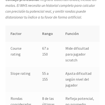
malas. El WHS necesita un historial completo para calcular
con precisión tu potencial real, y omitir rondas puede
distorsionar tu índice a tu favor de forma artificial.
Factor
Rango
Función
Course
67 a
Mide dificultad
rating
150
para jugador
scratch
Slope rating
55 a
Ajusta dificultad
155
según nivel del
jugador
Rondas
8 de las
Refleja potencial,
consideradas
últimas
no promedio