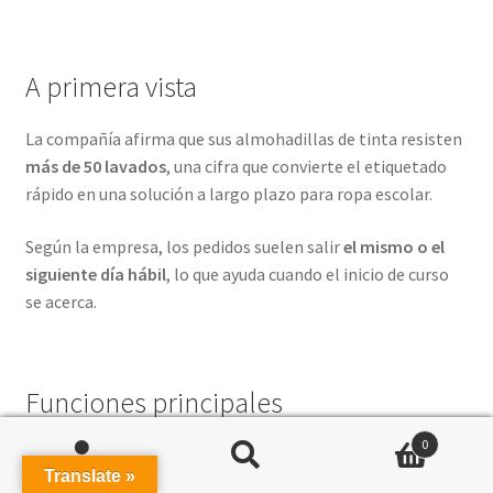
A primera vista
La compañía afirma que sus almohadillas de tinta resisten
más de 50 lavados
, una cifra que convierte el etiquetado
rápido en una solución a largo plazo para ropa escolar.
Según la empresa, los pedidos suelen salir
el mismo o el
siguiente día hábil
, lo que ayuda cuando el inicio de curso
se acerca.
Funciones principales
0
Sellos personalizados para tela
que se pueden
Search
Search
Translate »
diseñar en la web y aplicar directamente sobre