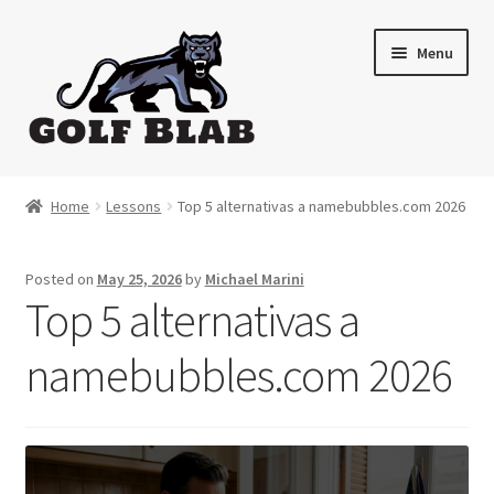
Skip
Skip
Menu
to
to
navigation
content
Home
Home
Lessons
Top 5 alternativas a namebubbles.com 2026
About
Posted on
May 25, 2026
by
Michael Marini
Shop
Top 5 alternativas a
My Account
namebubbles.com 2026
Cart
Contact