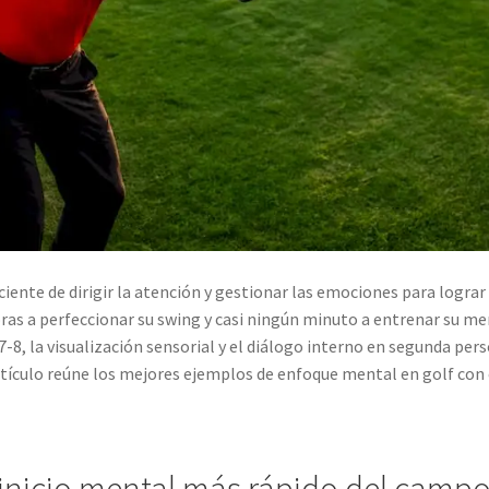
iente de dirigir la atención y gestionar las emociones para lograr
ras a perfeccionar su swing y casi ningún minuto a entrenar su men
-8, la visualización sensorial y el diálogo interno en segunda per
artículo reúne los mejores ejemplos de enfoque mental en golf con e
 reinicio mental más rápido del camp