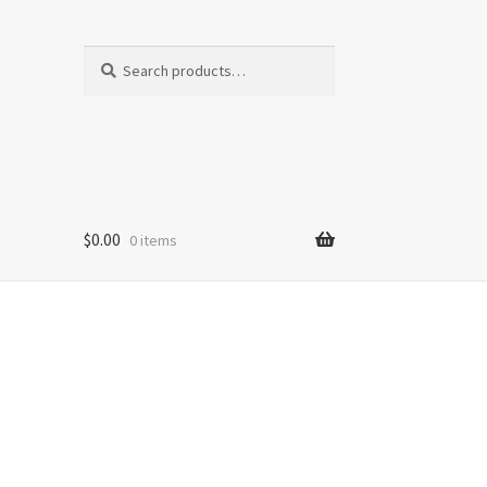
Search
Search
for:
$
0.00
0 items