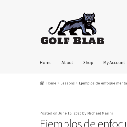
Skip
Skip
to
to
navigation
content
Home
About
Shop
My Account
Home
Lessons
Ejemplos de enfoque mental 
Posted on
June 15, 2026
by
Michael Marini
Ejemplos de enfoqu