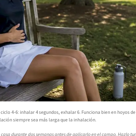
ciclo 4-6: inhalar 4 segundos, exhalar 6. Funciona bien en hoyos d
lación siempre sea más larga que la inhalación.
 en casa durante dos semanas antes de aplicarlo en el campo. Hazlo