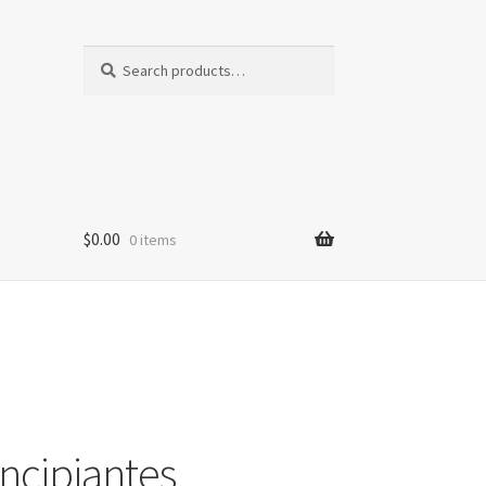
Search
Search
for:
$
0.00
0 items
incipiantes