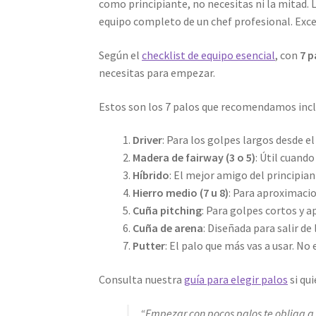
como principiante, no necesitas ni la mitad. 
equipo completo de un chef profesional. Exce
Según el
checklist de equipo esencial
, con
7 p
necesitas para empezar.
Estos son los 7 palos que recomendamos inclui
Driver
: Para los golpes largos desde el
Madera de fairway (3 o 5)
: Útil cuando
Híbrido
: El mejor amigo del principian
Hierro medio (7 u 8)
: Para aproximacio
Cuña pitching
: Para golpes cortos y 
Cuña de arena
: Diseñada para salir d
Putter
: El palo que más vas a usar. No
Consulta nuestra
guía para elegir palos
si qu
“Empezar con pocos palos te obliga a 