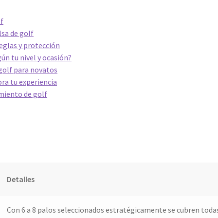
f
lsa de golf
eglas y protección
gún tu nivel y ocasión?
golf para novatos
ra tu experiencia
miento de golf
Detalles
Con 6 a 8 palos seleccionados estratégicamente se cubren todas 