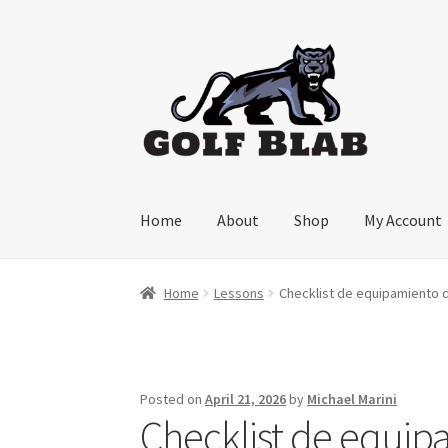
Skip
Skip
to
to
navigation
content
Home
About
Shop
My Account
Home
Lessons
Checklist de equipamiento de
Posted on
April 21, 2026
by
Michael Marini
Checklist de equipa