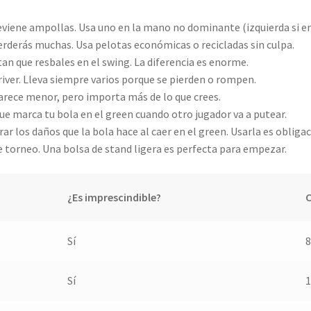
reviene ampollas. Usa uno en la mano no dominante (izquierda si er
erderás muchas. Usa pelotas económicas o recicladas sin culpa.
tan que resbales en el swing. La diferencia es enorme.
river. Lleva siempre varios porque se pierden o rompen.
 Parece menor, pero importa más de lo que crees.
ue marca tu bola en el green cuando otro jugador va a putear.
ar los daños que la bola hace al caer en el green. Usarla es obligac
e torneo. Una bolsa de stand ligera es perfecta para empezar.
¿Es imprescindible?
C
Sí
8
Sí
1