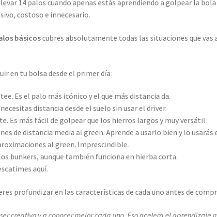
Llevar 14 palos cuando apenas estás aprendiendo a golpear la bola 
sivo, costoso e innecesario.
alos básicos
cubres absolutamente todas las situaciones que vas a
r en tu bolsa desde el primer día:
 tee. Es el palo más icónico y el que más distancia da.
 necesitas distancia desde el suelo sin usar el driver.
te. Es más fácil de golpear que los hierros largos y muy versátil.
nes de distancia media al green. Aprende a usarlo bien y lo usarás 
aproximaciones al green. Imprescindible.
e los bunkers, aunque también funciona en hierba corta.
 escatimes aquí.
ieres profundizar en las características de cada uno antes de compr
ser creativo y a conocer mejor cada uno. Eso acelera el aprendizaje 